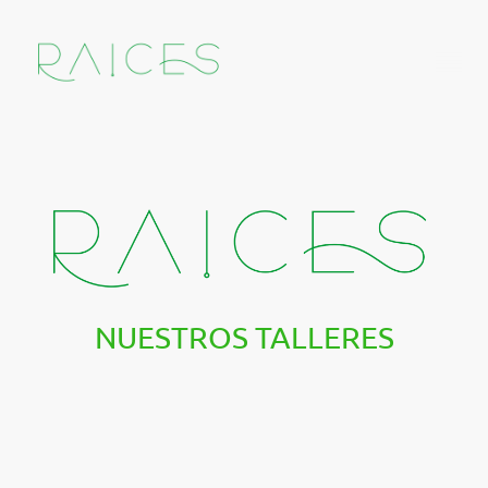
NUESTROS TALLERES
Te invitamos a entrar, a crear, a explorar, a descubrir esa parte de ti que se
despierta cuando tus manos se encuentran con la materia y la transforma.
En RAÍCES, creamos jornadas formativas pensadas en que sean más que
talleres: espacios donde la curiosidad se convierte en creación, donde la
sostenibilidad se convierte en un gesto cotidiano, y donde cada
participante deja una huella que trasciende.