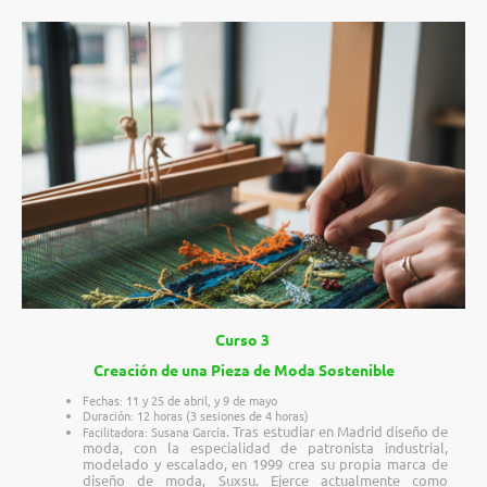
Curso 3
Creación de una Pieza de Moda Sostenible
Fechas: 11 y 25 de abril, y 9 de mayo
Duración: 12 horas (3 sesiones de 4 horas)
Tras estudiar en Madrid diseño de
Facilitadora: Susana García
.
moda, con la especialidad de patronista industrial,
modelado y escalado, en 1999 crea su propia marca de
diseño de moda, Suxsu. Ejerce actualmente como