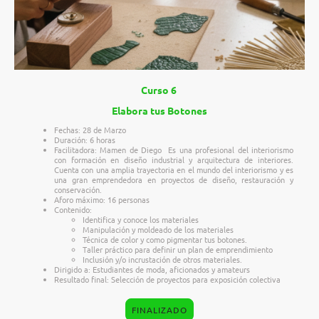
Curso 6
Elabora tus Botones
Fechas: 28 de Marzo
Duración: 6 horas
Facilitadora: Mamen de Diego
Es una profesional del interiorismo
con formación en diseño industrial y arquitectura de interiores.
Cuenta con una amplia trayectoria en el mundo del interiorismo y es
una gran emprendedora en proyectos de diseño, restauración y
conservación.
Aforo máximo: 16 personas
Contenido:
Identifica y conoce los materiales
Manipulación y moldeado de los materiales
Técnica de color y como pigmentar tus botones.
Taller práctico para definir un plan de emprendimiento
Inclusión y/o incrustación de otros materiales.
Dirigido a: Estudiantes de moda, aficionados y amateurs
Resultado final: Selección de proyectos para exposición colectiva
FINALIZADO