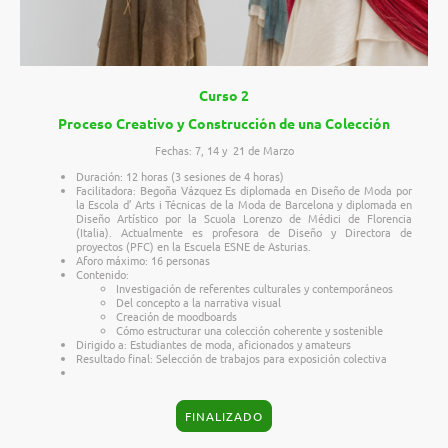
Curso 2
Proceso Creativo y Construcción de una Colección
Fechas: 7, 14 y 21 de Marzo
Duración: 12 horas (3 sesiones de 4 horas)
Facilitadora: Begoña Vázquez
Es diplomada en Diseño de Moda por
la Escola d’ Arts i Técnicas de la Moda de Barcelona y diplomada en
Diseño Artístico por la Scuola Lorenzo de Médici de Florencia
(Italia). Actualmente es profesora de Diseño y Directora de
proyectos (PFC) en la Escuela ESNE de Asturias.
Aforo máximo: 16 personas
Contenido:
Investigación de referentes culturales y contemporáneos
Del concepto a la narrativa visual
Creación de moodboards
Cómo estructurar una colección coherente y sostenible
Dirigido a: Estudiantes de moda, aficionados y amateurs
Resultado final: Selección de trabajos para exposición colectiva
FINALIZADO