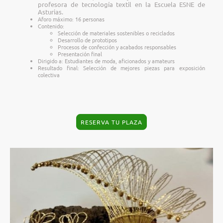
profesora de tecnología textil en la Escuela ESNE de
Asturias.
Aforo máximo: 16 personas
Contenido:
Selección de materiales sostenibles o reciclados
Desarrollo de prototipos
Procesos de confección y acabados responsables
Presentación final
Dirigido a: Estudiantes de moda, aficionados y amateurs
Resultado final: Selección de mejores piezas para exposición
colectiva
RESERVA TU PLAZA