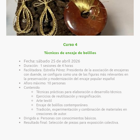
Curso 4
Técnicas de encaje de bolillos
Fecha: sábado 25 de abril 2026
Duración: 1 sesiones de 4 horas
Facilitadora: Estrella Pérez: Presidenta de la asociación de encajeras
con duende, se configura como una de las figuras más relevantes en
la preservación y modernización del encaje popular español
Aforo máximo: 10 personas
Contenido:
Técnicas prácticas para elaboración o desarrollo técnico.
Ejercicios de reutilización y resignificación.
Arte textil
Encaje de bolillos contemporáneo.
Tradición, experimentación y combinación de materiales en
creaciones de autor.
Dirigido a: Personas con conocimientos básicos.
Resultado final: Selección de piezas para exposición colectiva.