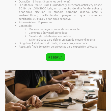
Duración: 12 horas (3 sesiones de 4 horas)
Facilitadora: Maite Prida
Fundadora y directora artística, desde
2019, de LON&BOC Lab, un proyecto de diseño de autor y
economía circular. Su trabajo combina diseño, arte y
sostenibilidad, articulando proyectos que conectan
territorio, cultura y economía creativa.
Aforo máximo: 16 personas
Contenido:
Modelos de negocio en moda responsable
Comunicación y marketing ético
Canales de distribución sostenibles
Taller práctico para definir un plan de emprendimiento
Dirigido a: Estudiantes de moda, aficionados y amateurs
Resultado final: Selección de proyectos para exposición colectiva
RESERVA