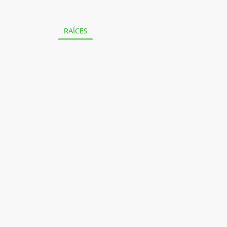
RAÍCES
CERTAMEN RAÍCES
VETA MIERE