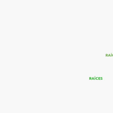
Proyecto
RAÍ
visibilidad a t
Desde Asturia
herramientas,
RAÍCES
está 
alianzas estra
sector.
Si amas la moda
Descubre como 