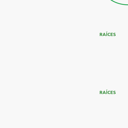
RAÍCES
nace 
creador, cad
crecer y dond
sostenibilida
generar un mo
Somos un equ
visibilidad a 
proyectos tom
sean reales, p
RAÍCES
es un
multiplicarse